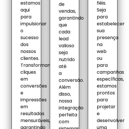
estamos
fiéis.
de
aqui
Seja
vendas,
para
para
garantindo
impulsionar
estabelecer
que
o
sua
cada
sucesso
presença
lead
dos
na
valioso
nossos
web
seja
clientes.
ou
nutrido
Transformamos
para
até
cliques
campanhas
a
em
específicas,
conversão.
conversões
estamos
Além
e
prontos
disso,
impressões
para
nossa
em
projetar
integração
resultados
e
perfeita
mensuráveis,
desenvolver
com
garantindo
uma
sistemas