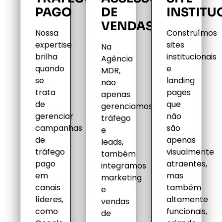
PAGO
DE
INSTITU
VENDAS
Nossa
Construímos
expertise
sites
Na
brilha
institucionais
Agência
quando
e
MDR,
se
landing
não
trata
pages
apenas
de
que
gerenciamos
gerenciar
não
tráfego
campanhas
são
e
de
apenas
leads,
tráfego
visualmente
também
pago
atraentes,
integramos
em
mas
marketing
canais
também
e
líderes,
altamente
vendas
como
funcionais,
de