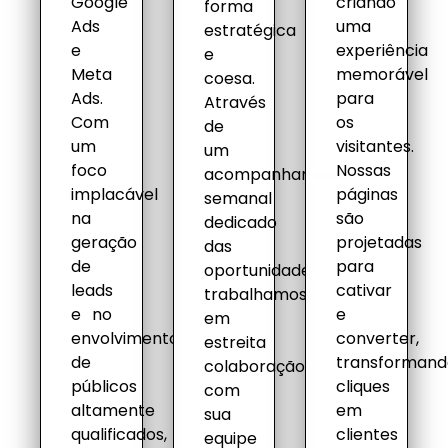
Google
criando
forma
Ads
uma
estratégica
e
experiência
e
Meta
memorável
coesa.
Ads.
para
Através
Com
os
de
um
visitantes.
um
foco
Nossas
acompanhamento
implacável
páginas
semanal
na
são
dedicado
geração
projetadas
das
de
para
oportunidades,
leads
cativar
trabalhamos
e no
e
em
envolvimento
converter,
estreita
de
transforman
colaboração
públicos
cliques
com
altamente
em
sua
qualificados,
clientes
equipe