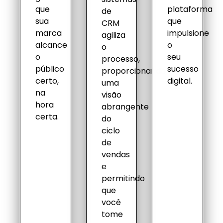
que
plataforma
de
sua
que
CRM
marca
impulsione
agiliza
alcance
o
o
o
seu
processo,
público
sucesso
proporcionando
certo,
digital.
uma
na
visão
hora
abrangente
certa.
do
ciclo
de
vendas
e
permitindo
que
você
tome